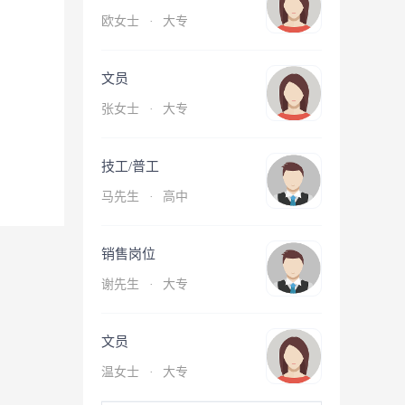
欧女士
·
大专
文员
张女士
·
大专
技工/普工
马先生
·
高中
销售岗位
谢先生
·
大专
文员
温女士
·
大专