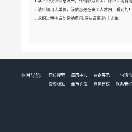
1.本平台仅供信息发布，任何收取押金、保证金均有
2.请告知用人单位，该信息是在来凤人才网上看到的
3.求职过程中请勿缴纳费用,保持谨慎,防止诈骗。
栏目导航:
职位搜索
简历中心
名企展示
一句话
套餐标准
金币充值
意见建议
联系我